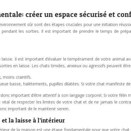
ntale: créer un espace sécurisé et con
vironnement sûr sont des étapes cruciales pour une initiation réussie
 pendant les sorties. Il est important de prendre le temps de pré
laisse. Il est important d’évaluer le tempérament de votre animal av
sorties en laisse. Les chats timides, anxieux ou agressifs peuvent être
, moins craintifs.
ueue basse, halètements, pupilles dilatées. Si votre chat manifeste de
donc important d’être attentif à son langage corporel. Si votre félin m
st vital de respecter les limites de votre chat et de ne jamais le contr
donc important de le maintenir serein.
t la laisse à l’intérieur
intérieur de la maison est une étape fondamentale pour que votre chat s