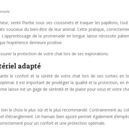
omenade
térieur, sentir l’herbe sous ses coussinets et traquer les papillons, t
hats soucieux du bien-être de leur animal. Cette pratique, correctem
nit. L’apprentissage de la promenade en longue laisse nécessite pa
e que l’expérience demeure positive.
surer la protection de votre chat lors de ses explorations.
tériel adapté
antir le confort et la sûreté de votre chat lors de ses sorties en l
 optimal. Il est important de privilégier la qualité et la protection, 
nne laisse est un gage de sérénité et de plaisir pour vous et votre cha
e loin le choix le plus sûr et le plus recommandé. Contrairement au coll
ou et d’étranglement. Un harnais bien ajusté permet également d’empêch
r correctement pour un confort et une protection optimale.