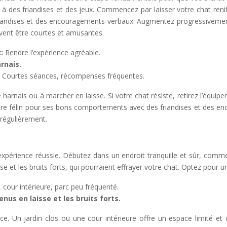
e à des friandises et des jeux. Commencez par laisser votre chat renifl
andises et des encouragements verbaux. Augmentez progressivement la
vent être courtes et amusantes.
x:
Rendre l’expérience agréable.
rnais.
:
Courtes séances, récompenses fréquentes.
 harnais ou à marcher en laisse. Si votre chat résiste, retirez l’équipe
otre félin pour ses bons comportements avec des friandises et des e
 régulièrement.
 expérience réussie. Débutez dans un endroit tranquille et sûr, comme
se et les bruits forts, qui pourraient effrayer votre chat. Optez pour un
, cour intérieure, parc peu fréquenté.
enus en laisse et les bruits forts.
. Un jardin clos ou une cour intérieure offre un espace limité et c