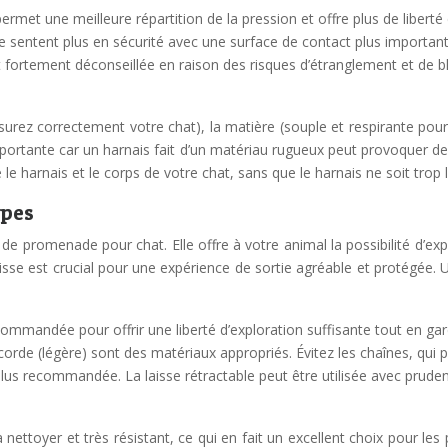
 permet une meilleure répartition de la pression et offre plus de liber
e sentent plus en sécurité avec une surface de contact plus important
est fortement déconseillée en raison des risques d’étranglement et de
surez correctement votre chat), la matière (souple et respirante pour év
mportante car un harnais fait d’un matériau rugueux peut provoquer de
e harnais et le corps de votre chat, sans que le harnais ne soit trop 
ypes
 de promenade pour chat. Elle offre à votre animal la possibilité d’e
aisse est crucial pour une expérience de sortie agréable et protégée. 
mmandée pour offrir une liberté d’exploration suffisante tout en gard
a corde (légère) sont des matériaux appropriés. Évitez les chaînes, qui 
a plus recommandée. La laisse rétractable peut être utilisée avec prude
nettoyer et très résistant, ce qui en fait un excellent choix pour le