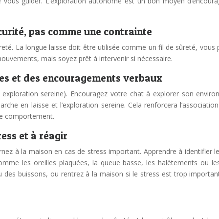
ez-le vous guider. L’exploration autonome est un bon moyen d’encourag
écurité, pas comme une contrainte
sûreté. La longue laisse doit être utilisée comme un fil de sûreté, vous
ouvements, mais soyez prêt à intervenir si nécessaire.
ises et des encouragements verbaux
exploration sereine). Encouragez votre chat à explorer son envir
en laisse et l’exploration sereine. Cela renforcera l’association 
 le comportement.
ess et à réagir
rnez à la maison en cas de stress important. Apprendre à identifier l
comme les oreilles plaquées, la queue basse, les halètements ou les
des buissons, ou rentrez à la maison si le stress est trop important.