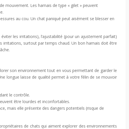
té de mouvement. Les harnais de type « gilet » peuvent
e.
 blessures au cou. Un chat paniqué peut aisément se blesser en
iter les irritations), l’ajustabilité (pour un ajustement parfait)
s irritations, surtout par temps chaud. Un bon harnais doit être
lâche.
xplorer son environnement tout en vous permettant de garder le
Une longue laisse de qualité permet à votre félin de se mouvoir
ant le contrôle.
peuvent être lourdes et inconfortables.
nce, mais elle présente des dangers potentiels (risque de
s propriétaires de chats qui aiment explorer des environnements