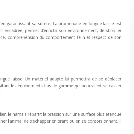
out en garantissant sa sûreté. La promenade en longue laisse est
ent encadrée, permet d’enrichir son environnement, de stimuler
tience, compréhension du comportement félin et respect de son
ongue laisse. Un matériel adapté lui permettra de se déplacer
en évitant les équipements bas de gamme qui pourraient se casser
t.
ier, le harnais répartit la pression sur une surface plus étendue
er l’animal de s’échapper en tirant ou en se contorsionnant. Il