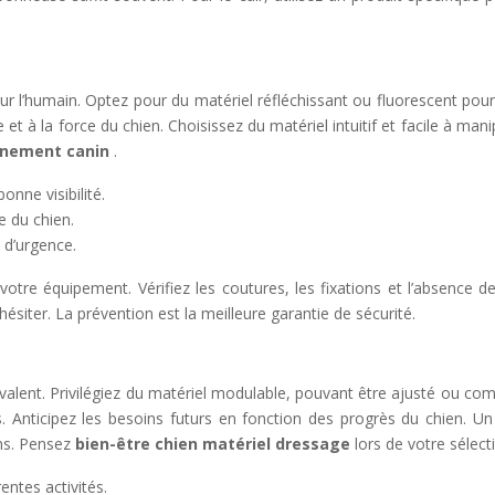
our l’humain. Optez pour du matériel réfléchissant ou fluorescent po
et à la force du chien. Choisissez du matériel intuitif et facile à mani
aînement canin
.
onne visibilité.
e du chien.
 d’urgence.
otre équipement. Vérifiez les coutures, les fixations et l’absence 
siter. La prévention est la meilleure garantie de sécurité.
lent. Privilégiez du matériel modulable, pouvant être ajusté ou comb
. Anticipez les besoins futurs en fonction des progrès du chien. Un
ons. Pensez
bien-être chien matériel dressage
lors de votre sélect
ntes activités.