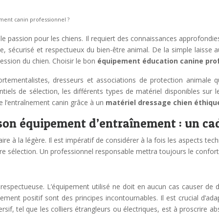
ment canin professionnel ?
le passion pour les chiens. Il requiert des connaissances approfondie
e, sécurisé et respectueux du bien-être animal. De la simple laisse a
ession du chien. Choisir le bon
équipement éducation canine pro
tementalistes, dresseurs et associations de protection animale q
iels de sélection, les différents types de matériel disponibles sur le
e l’entraînement canin grâce à un
matériel dressage chien éthiq
r son équipement d’entraînement : un ca
e à la légère. Il est impératif de considérer à la fois les aspects techn
re sélection. Un professionnel responsable mettra toujours le confort 
 respectueuse. L’équipement utilisé ne doit en aucun cas causer de 
ent positif sont des principes incontournables. Il est crucial d’adap
rsif, tel que les colliers étrangleurs ou électriques, est à proscrire