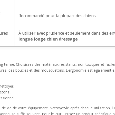
t
Recommandé pour la plupart des chiens.
sures
À utiliser avec prudence et seulement dans des en
longue longe chien dressage
.
terme. Choisissez des matériaux résistants, non toxiques et faciles à
utures, des boucles et des mousquetons. L’ergonomie est également es
nettoyer.
uetons).
essionnel.
de vie de votre équipement. Nettoyez-le après chaque utilisation, lubr
vonneuse suffit souvent. Pour le cuir, utilisez un produit spécifique