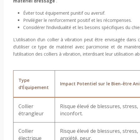
matériel dressage
.
Éviter tout équipement punitif ou aversif.
Privilégier le renforcement positif et les récompenses.
Considérer l’individualité et les besoins spécifiques du chie
L’utilisation d’un collier à vibration peut être envisagée da
d’utiliser ce type de matériel avec parcimonie et de maniè
l’utilisation des colliers à vibration, interdisant leur utilisation
Type
Impact Potentiel sur le Bien-être An
d’Équipement
Collier
Risque élevé de blessures, stress,
étrangleur
inconfort.
Collier
Risque élevé de blessures, stress,
électrique
anxiété, peur.