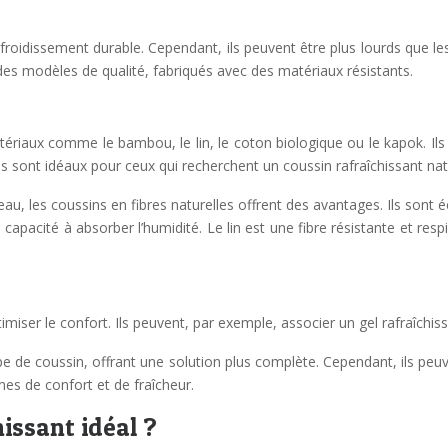
froidissement durable. Cependant, ils peuvent être plus lourds que les
r des modèles de qualité, fabriqués avec des matériaux résistants.
tériaux comme le bambou, le lin, le coton biologique ou le kapok. Ils
Ils sont idéaux pour ceux qui recherchent un coussin rafraîchissant nat
eau, les coussins en fibres naturelles offrent des avantages. Ils son
apacité à absorber l’humidité. Le lin est une fibre résistante et respi
iser le confort. Ils peuvent, par exemple, associer un gel rafraîchissa
 de coussin, offrant une solution plus complète. Cependant, ils peuve
es de confort et de fraîcheur.
issant idéal ?