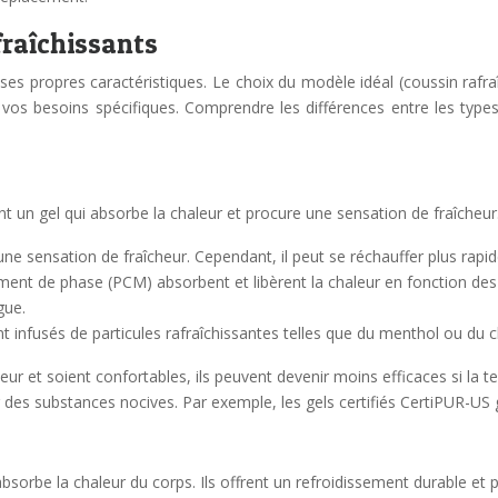
fraîchissants
 ses propres caractéristiques. Le choix du modèle idéal (coussin rafraî
os besoins spécifiques. Comprendre les différences entre les types 
nt un gel qui absorbe la chaleur et procure une sensation de fraîcheur.
 une sensation de fraîcheur. Cependant, il peut se réchauffer plus rapi
ent de phase (PCM) absorbent et libèrent la chaleur en fonction de
gue.
ont infusés de particules rafraîchissantes telles que du menthol ou du 
eur et soient confortables, ils peuvent devenir moins efficaces si la t
nir des substances nocives. Par exemple, les gels certifiés CertiPUR-U
bsorbe la chaleur du corps. Ils offrent un refroidissement durable et 