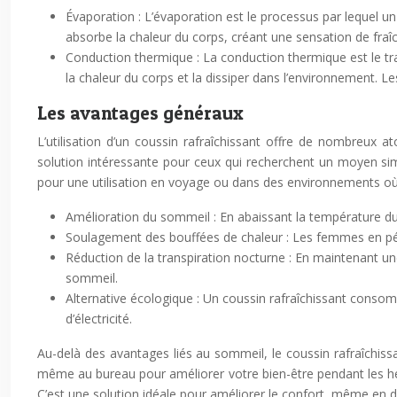
Évaporation : L’évaporation est le processus par lequel un
absorbe la chaleur du corps, créant une sensation de fraî
Conduction thermique : La conduction thermique est le tra
la chaleur du corps et la dissiper dans l’environnement. L
Les avantages généraux
L’utilisation d’un coussin rafraîchissant offre de nombreux 
solution intéressante pour ceux qui recherchent un moyen simple
pour une utilisation en voyage ou dans des environnements où l
Amélioration du sommeil : En abaissant la température du
Soulagement des bouffées de chaleur : Les femmes en péri
Réduction de la transpiration nocturne : En maintenant une
sommeil.
Alternative écologique : Un coussin rafraîchissant conso
d’électricité.
Au-delà des avantages liés au sommeil, le coussin rafraîchiss
même au bureau pour améliorer votre bien-être pendant les heur
C’est une solution idéale pour améliorer le confort, même en 