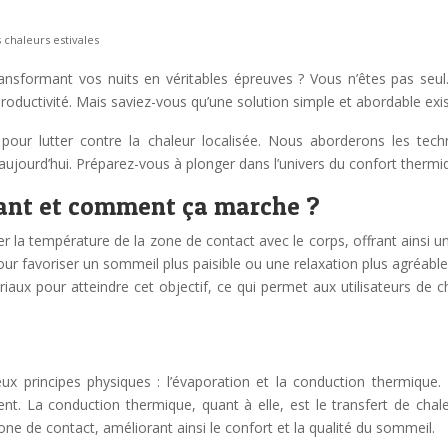
 chaleurs estivales
nsformant vos nuits en véritables épreuves ? Vous n’êtes pas seul.
e productivité. Mais saviez-vous qu’une solution simple et abordable ex
le pour lutter contre la chaleur localisée. Nous aborderons les te
ujourd’hui. Préparez-vous à plonger dans l’univers du confort thermiqu
sant et comment ça marche ?
 la température de la zone de contact avec le corps, offrant ainsi une
pour favoriser un sommeil plus paisible ou une relaxation plus agréabl
iaux pour atteindre cet objectif, ce qui permet aux utilisateurs de ch
x principes physiques : l’évaporation et la conduction thermique. 
t. La conduction thermique, quant à elle, est le transfert de chal
ne de contact, améliorant ainsi le confort et la qualité du sommeil.