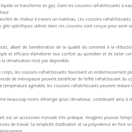
 liquide se transforme en gaz. Dans les coussins rafraîchissants à eau
cheur.
nsfert de chaleur à travers un matériau. Les coussins rafraîchissants
es gels spécifiques utilisés dans ces coussins sont conçus pour avoir 
atouts, allant de l’amélioration de la qualité du sommeil à la rédu
 et efficace d’améliorer leur confort au quotidien et de lutter contr
a climatisation n’est pas disponible.
 corps, les coussins rafraîchissants favorisent un endormissement pl
ode de ménopause peuvent bénéficier de l’effet rafraîchissant du co
 température agréable, les coussins rafraîchissants peuvent réduire la
mme beaucoup moins d’énergie qu’un climatiseur, contribuant ainsi à 
ant est un accessoire nomade très pratique. Imaginez pouvoir l’empo
es de travail. Sa simplicité d’utilisation et sa polyvalence en font 
déplacement.