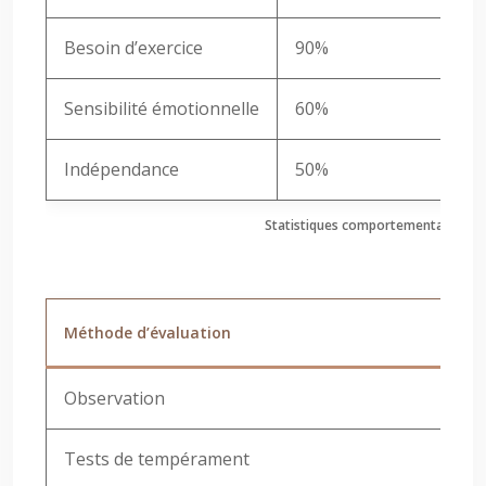
Besoin d’exercice
90%
Sensibilité émotionnelle
60%
Indépendance
50%
Statistiques comportementales chez
Méthode d’évaluation
Av
Observation
Sim
Tests de tempérament
Sta