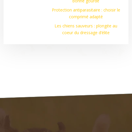
bonne gourde
Protection antiparasitaire : choisir le
comprimé adapté
Les chiens sauveurs : plongée au
coeur du dressage d’élite